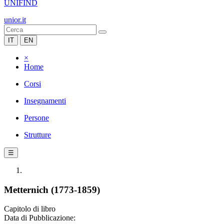
UNIFIND
unior.it
IT
EN
×
Home
Corsi
Insegnamenti
Persone
Strutture
☰
Metternich (1773-1859)
Capitolo di libro
Data di Pubblicazione: