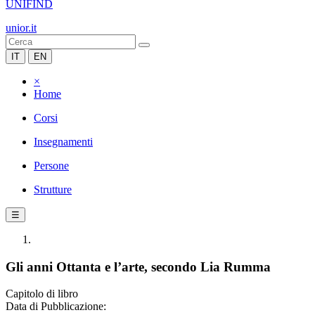
UNIFIND
unior.it
IT
EN
×
Home
Corsi
Insegnamenti
Persone
Strutture
☰
Gli anni Ottanta e l’arte, secondo Lia Rumma
Capitolo di libro
Data di Pubblicazione: