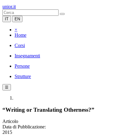
unior.it
IT
EN
×
Home
Corsi
Insegnamenti
Persone
Strutture
☰
“Writing or Translating Otherness?”
Articolo
Data di Pubblicazione:
2015