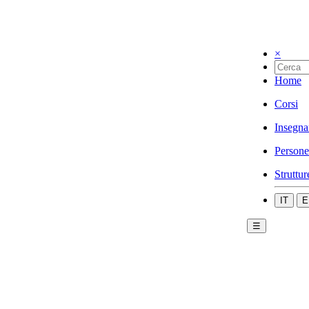
×
Home
Corsi
Insegna
Persone
Struttur
IT
E
☰