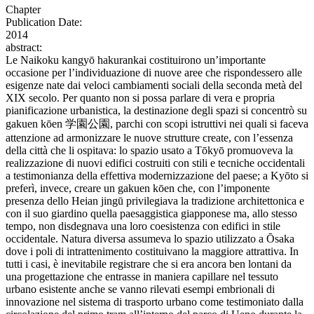
Chapter
Publication Date:
2014
abstract:
Le Naikoku kangyō hakurankai costituirono un’importante
occasione per l’individuazione di nuove aree che rispondessero alle
esigenze nate dai veloci cambiamenti sociali della seconda metà del
XIX secolo. Per quanto non si possa parlare di vera e propria
pianificazione urbanistica, la destinazione degli spazi si concentrò su
gakuen kōen 学園公園, parchi con scopi istruttivi nei quali si faceva
attenzione ad armonizzare le nuove strutture create, con l’essenza
della città che li ospitava: lo spazio usato a Tōkyō promuoveva la
realizzazione di nuovi edifici costruiti con stili e tecniche occidentali
a testimonianza della effettiva modernizzazione del paese; a Kyōto si
preferì, invece, creare un gakuen kōen che, con l’imponente
presenza dello Heian jingū privilegiava la tradizione architettonica e
con il suo giardino quella paesaggistica giapponese ma, allo stesso
tempo, non disdegnava una loro coesistenza con edifici in stile
occidentale. Natura diversa assumeva lo spazio utilizzato a Ōsaka
dove i poli di intrattenimento costituivano la maggiore attrattiva. In
tutti i casi, è inevitabile registrare che si era ancora ben lontani da
una progettazione che entrasse in maniera capillare nel tessuto
urbano esistente anche se vanno rilevati esempi embrionali di
innovazione nel sistema di trasporto urbano come testimoniato dalla