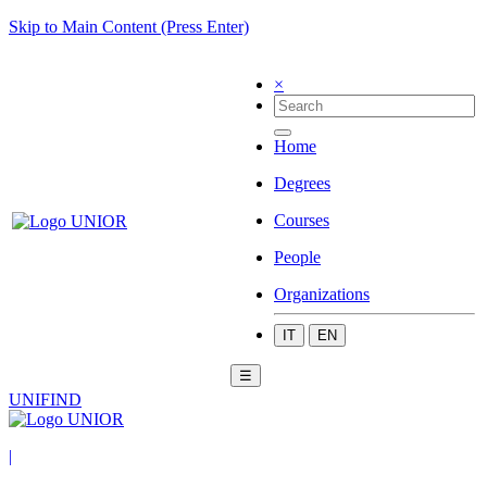
Skip to Main Content (Press Enter)
×
Home
Degrees
Courses
People
Organizations
IT
EN
☰
UNIFIND
|