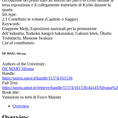
circolazione del primo tram all’interno del parco di Ueno durante la
terza esposizione e il collegamento tramviario di Kyōto durante la
quarta.
Iris type:
2.1 Contributo in volume (Capitolo o Saggio)
Keywords:
Giappone Meiji, Esposizioni nazionali per la promozione
dell’industria, Naikoku kangyō hakurankai, Gakuen kōen, Ōkubo
Toshimichi, Missione Iwakura
List of contributors:
DE MAIO, Silvana
Authors of the University:
DE MAIO Silvana
Handle:
https://unora.unior.it/handle/11574/161536
Full Text:
https://unora.unior.it//retrieve/handle/11574/161536/44145/Si
Book title:
Variazioni su temi di Fosco Maraini
Overview
Overview