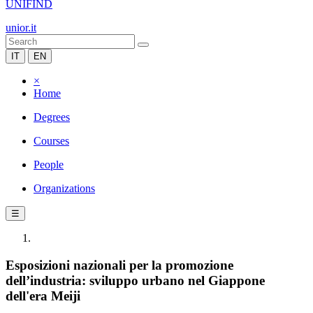
UNIFIND
unior.it
IT
EN
×
Home
Degrees
Courses
People
Organizations
☰
Esposizioni nazionali per la promozione
dell’industria: sviluppo urbano nel Giappone
dell'era Meiji