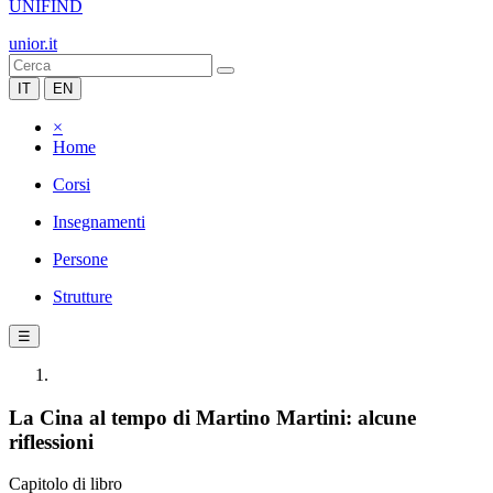
UNIFIND
unior.it
IT
EN
×
Home
Corsi
Insegnamenti
Persone
Strutture
☰
La Cina al tempo di Martino Martini: alcune
riflessioni
Capitolo di libro