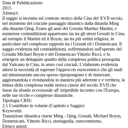
Data di Pubblicazione:
2015
Abstract:
Il saggio si incentra sul contesto storico della Cina del XVII secolo,
nel momento del cruciale passaggio dinastico dalla dinastia Ming
alla dinastia Qing. Erano gli anni del Gesuita Martino Martini, e
numerose contraddizioni apparivano sia tra gli stessi Gesuiti in Cina,
ad esempio il Martini ed il Boym, sia tra più ordini religiosi, in
particolare nel complesso rapporto tra i Gesuiti ed i Domenicani. Il
saggio evidenzia tali contraddizioni, soffermandosi sull'operato del
Gesuita Michael Boym e del Domenicao Vittorio Ricci, e fa
emergere un dettagiato quadro della complessa politica perseguita
dal Vaticano in Cina, in anno così cruciali. L'elaborato evidenzia
altresì la necessità di superare l'approccio eurocentrico che gli studi
sul missionariato ancora spesso ripropongono e di rinnovare,
aggiornandola e rivisitandola in maniera più aderente e e veritiera, la
lettura della complessa realtà storica cinese del secolo XVII che
funse da sfondo eccezionale all' irripetibile incontro con l'Europa,
nelle sue ricche e complesse dinamiche.
Tipologia CRIS:
2.1 Contributo in volume (Capitolo o Saggio)
Keywords:
Transizione dinastica cinese Ming - Qing, Gesuiti, Michael Boym,
Domenicani, Vittorio Ricci, storiografia, eurocentrismo,
Elenco autori: