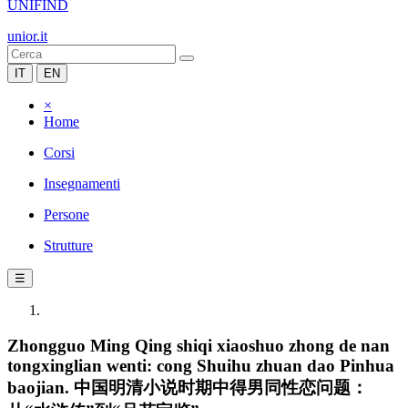
UNIFIND
unior.it
IT
EN
×
Home
Corsi
Insegnamenti
Persone
Strutture
☰
Zhongguo Ming Qing shiqi xiaoshuo zhong de nan
tongxinglian wenti: cong Shuihu zhuan dao Pinhua
baojian. 中国明清小说时期中得男同性恋问题：