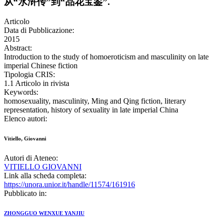
从“水浒传”到“品花宝鉴”.
Articolo
Data di Pubblicazione:
2015
Abstract:
Introduction to the study of homoeroticism and masculinity on late
imperial Chinese fiction
Tipologia CRIS:
1.1 Articolo in rivista
Keywords:
homosexuality, masculinity, Ming and Qing fiction, literary
representation, history of sexuality in late imperial China
Elenco autori:
Vitiello, Giovanni
Autori di Ateneo:
VITIELLO GIOVANNI
Link alla scheda completa:
https://unora.unior.it/handle/11574/161916
Pubblicato in:
ZHONGGUO WENXUE YANJIU