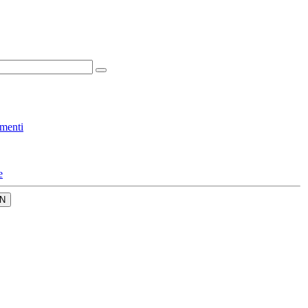
menti
e
N