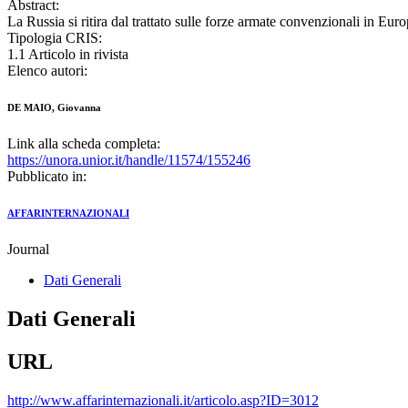
Abstract:
La Russia si ritira dal trattato sulle forze armate convenzionali in Eur
Tipologia CRIS:
1.1 Articolo in rivista
Elenco autori:
DE MAIO, Giovanna
Link alla scheda completa:
https://unora.unior.it/handle/11574/155246
Pubblicato in:
AFFARINTERNAZIONALI
Journal
Dati Generali
Dati Generali
URL
http://www.affarinternazionali.it/articolo.asp?ID=3012