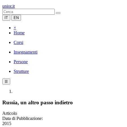
unior.it
IT
EN
×
Home
Corsi
Insegnamenti
Persone
Strutture
☰
Russia, un altro passo indietro
Articolo
Data di Pubblicazione:
2015