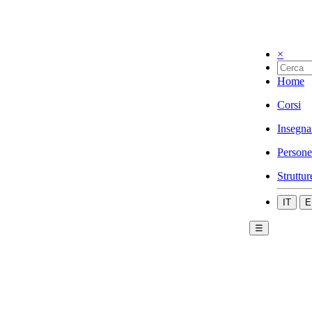
×
Home
Corsi
Insegna
Persone
Struttur
IT
E
☰