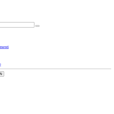
menti
e
N