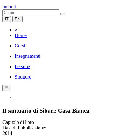
unior.it
IT
EN
×
Home
Corsi
Insegnamenti
Persone
Strutture
☰
Il santuario di Sibari: Casa Bianca
Capitolo di libro
Data di Pubblicazione:
2014