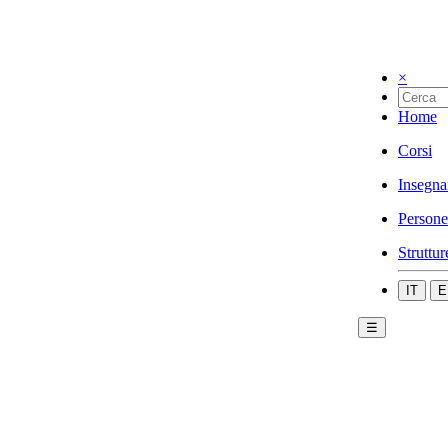
×
Home
Corsi
Insegna
Persone
Struttur
IT
E
☰