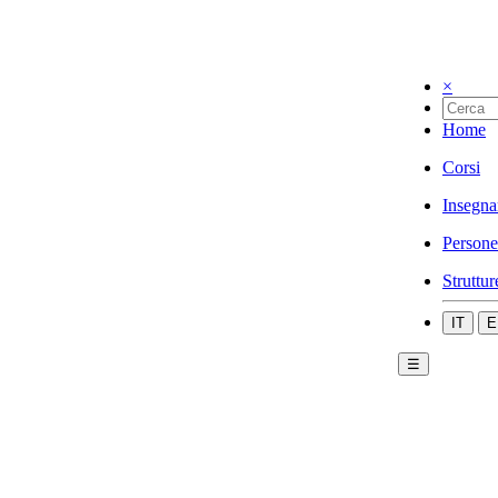
×
Home
Corsi
Insegna
Persone
Struttur
IT
E
☰