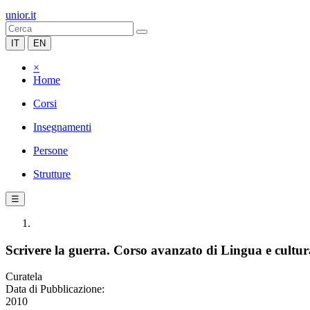
unior.it
IT
EN
×
Home
Corsi
Insegnamenti
Persone
Strutture
☰
Scrivere la guerra. Corso avanzato di Lingua e cultura
Curatela
Data di Pubblicazione:
2010