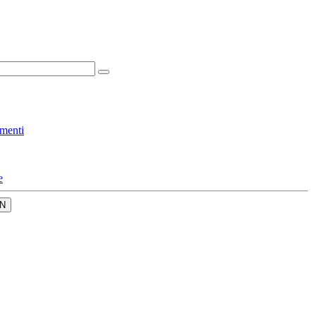
menti
e
N