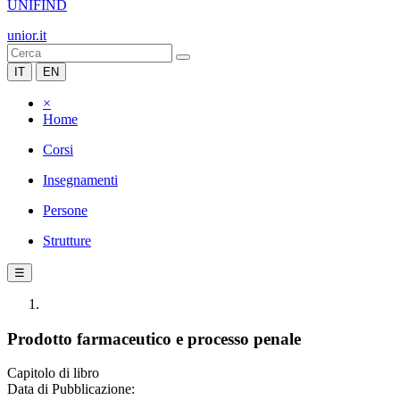
UNIFIND
unior.it
IT
EN
×
Home
Corsi
Insegnamenti
Persone
Strutture
☰
Prodotto farmaceutico e processo penale
Capitolo di libro
Data di Pubblicazione: