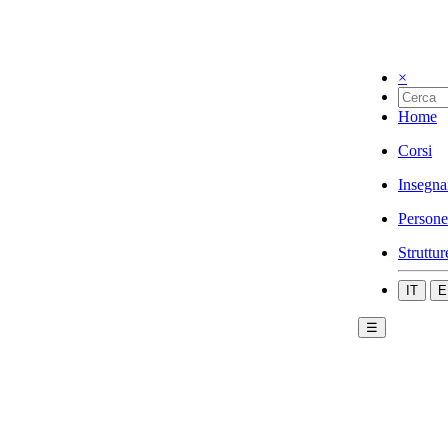
×
Home
Corsi
Insegna
Persone
Struttur
IT
E
☰