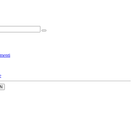
menti
e
N