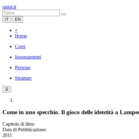
unior.it
IT
EN
×
Home
Corsi
Insegnamenti
Persone
Strutture
☰
Come in uno specchio. Il gioco delle identità a Lamp
Capitolo di libro
Data di Pubblicazione:
2011