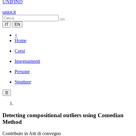
UNIFIND
unior.it
IT
EN
×
Home
Corsi
Insegnamenti
Persone
Strutture
☰
Detecting compositional outliers using Comedian
Method
Contributo in Atti di convegno