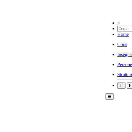
×
Home
Corsi
Insegna
Persone
Struttur
IT
E
☰