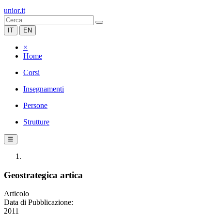
unior.it
IT
EN
×
Home
Corsi
Insegnamenti
Persone
Strutture
☰
Geostrategica artica
Articolo
Data di Pubblicazione:
2011