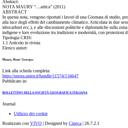
Abstract:
NOTA MAURY “…artica” (2011)
ABSTRACT
In questa nota, vengono riportati i lavori di una Giornata di studio, 
alla luce degli effetti del cambiamento climatico. Articolata in due ses
idrocarburi ecc.), e alle discussioni politiche e diplomatiche sulla zona
indigene e loro evoluzione tra tradizioni e modernità, con proiezioni d
Tipologia CRIS:
1.1 Articolo in rivista
Elenco autori:
Maury, Rene' Georges
Link alla scheda completa:
https://unora.unior.it/handle/11574/134647
Pubblicato in:
BOLLETTINO DELLA SOCIETÀ GEOGRAFICA ITALIANA
Journal
Utilizzo dei cookie
Realizzato con
VIVO
| Designed by
Cineca
| 26.7.2.1