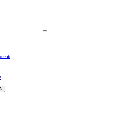
menti
e
N