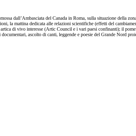
promossa dall’Ambasciata del Canada in Roma, sulla situazione della zon
sioni, la mattina dedicata alle relazioni scientifiche (effetti del cambi
 artica di vivo interesse (Artic Council e i vari paesi confinanti); il pom
i documentari, ascolto di canti, leggende e poesie del Grande Nord proie