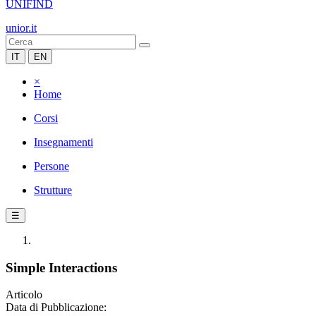
UNIFIND
unior.it
IT
EN
×
Home
Corsi
Insegnamenti
Persone
Strutture
☰
Simple Interactions
Articolo
Data di Pubblicazione: