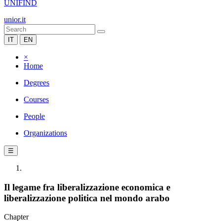
UNIFIND
unior.it
IT
EN
×
Home
Degrees
Courses
People
Organizations
☰
Il legame fra liberalizzazione economica e
liberalizzazione politica nel mondo arabo
Chapter