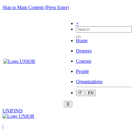
Skip to Main Content (Press Enter)
×
Home
Degrees
Courses
People
Organizations
IT
EN
☰
UNIFIND
|