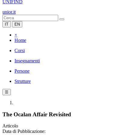
UNIFIND
unior.it
IT
EN
×
Home
Corsi
Insegnamenti
Persone
Strutture
☰
The Ocalan Affair Revisited
Articolo
Data di Pubblicazione: