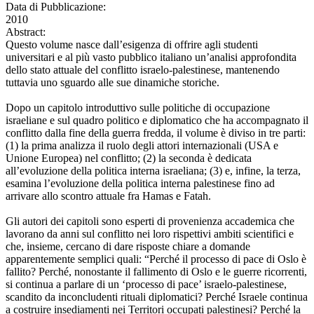
Data di Pubblicazione:
2010
Abstract:
Questo volume nasce dall’esigenza di offrire agli studenti
universitari e al più vasto pubblico italiano un’analisi approfondita
dello stato attuale del conflitto israelo-palestinese, mantenendo
tuttavia uno sguardo alle sue dinamiche storiche.
Dopo un capitolo introduttivo sulle politiche di occupazione
israeliane e sul quadro politico e diplomatico che ha accompagnato il
conflitto dalla fine della guerra fredda, il volume è diviso in tre parti:
(1) la prima analizza il ruolo degli attori internazionali (USA e
Unione Europea) nel conflitto; (2) la seconda è dedicata
all’evoluzione della politica interna israeliana; (3) e, infine, la terza,
esamina l’evoluzione della politica interna palestinese fino ad
arrivare allo scontro attuale fra Hamas e Fatah.
Gli autori dei capitoli sono esperti di provenienza accademica che
lavorano da anni sul conflitto nei loro rispettivi ambiti scientifici e
che, insieme, cercano di dare risposte chiare a domande
apparentemente semplici quali: “Perché il processo di pace di Oslo è
fallito? Perché, nonostante il fallimento di Oslo e le guerre ricorrenti,
si continua a parlare di un ‘processo di pace’ israelo-palestinese,
scandito da inconcludenti rituali diplomatici? Perché Israele continua
a costruire insediamenti nei Territori occupati palestinesi? Perché la