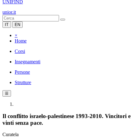
UNIFIND
unior.it
IT
EN
×
Home
Corsi
Insegnamenti
Persone
Strutture
☰
Il conflitto israelo-palestinese 1993-2010. Vincitori e
vinti senza pace.
Curatela