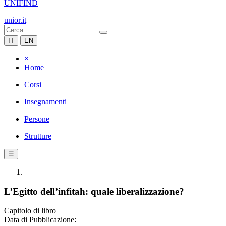
UNIFIND
unior.it
IT
EN
×
Home
Corsi
Insegnamenti
Persone
Strutture
☰
L’Egitto dell’infitah: quale liberalizzazione?
Capitolo di libro
Data di Pubblicazione: