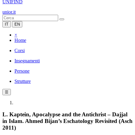
UNIFIND
unior.it
IT
EN
×
Home
Corsi
Insegnamenti
Persone
Strutture
☰
L. Kaptein, Apocalypse and the Antichrist – Dajjal
in Islam. Ahmed Bijan’s Eschatology Revisited (Asch
2011)