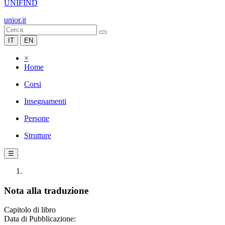
UNIFIND
unior.it
IT
EN
×
Home
Corsi
Insegnamenti
Persone
Strutture
☰
Nota alla traduzione
Capitolo di libro
Data di Pubblicazione: