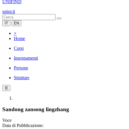
UNIFIND
unior.it
IT
EN
×
Home
Corsi
Insegnamenti
Persone
Strutture
☰
Sandong zansong lingzhang
Voce
Data di Pubblicazione: