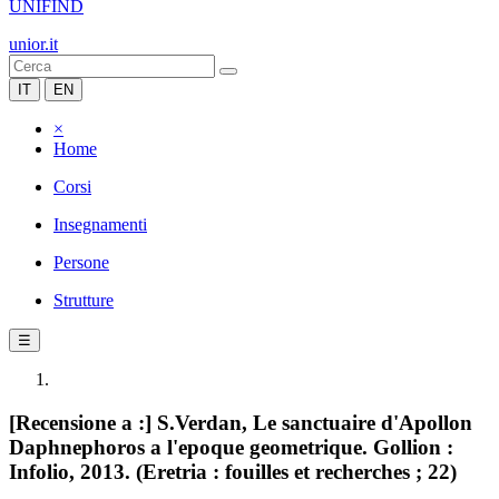
UNIFIND
unior.it
IT
EN
×
Home
Corsi
Insegnamenti
Persone
Strutture
☰
[Recensione a :] S.Verdan, Le sanctuaire d'Apollon
Daphnephoros a l'epoque geometrique. Gollion :
Infolio, 2013. (Eretria : fouilles et recherches ; 22)