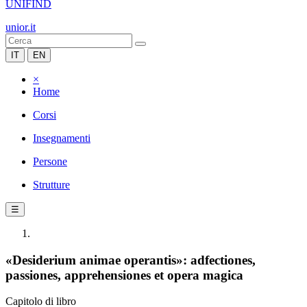
UNIFIND
unior.it
IT
EN
×
Home
Corsi
Insegnamenti
Persone
Strutture
☰
«Desiderium animae operantis»: adfectiones,
passiones, apprehensiones et opera magica
Capitolo di libro