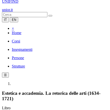
UNIFIND
unior.it
IT
EN
×
Home
Corsi
Insegnamenti
Persone
Strutture
☰
Estetica e accademia. La retorica delle arti (1634-
1721)
Libro