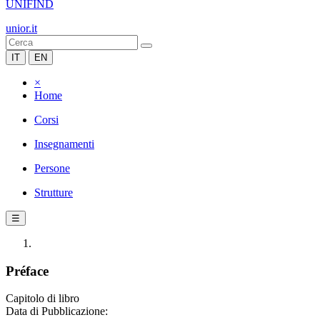
UNIFIND
unior.it
IT
EN
×
Home
Corsi
Insegnamenti
Persone
Strutture
☰
Préface
Capitolo di libro
Data di Pubblicazione: