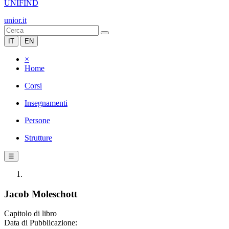
UNIFIND
unior.it
IT
EN
×
Home
Corsi
Insegnamenti
Persone
Strutture
☰
Jacob Moleschott
Capitolo di libro
Data di Pubblicazione: