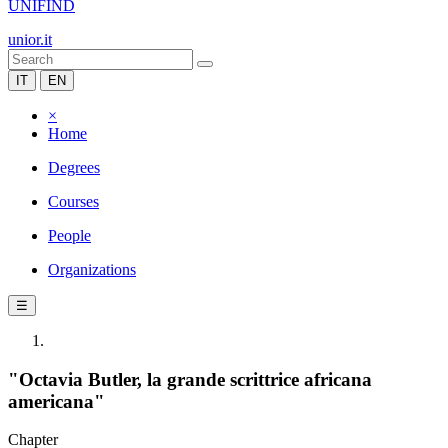
UNIFIND
unior.it
IT
EN
×
Home
Degrees
Courses
People
Organizations
☰
"Octavia Butler, la grande scrittrice africana
americana"
Chapter