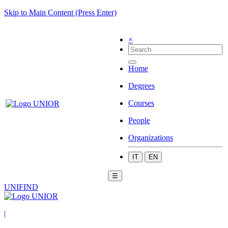
Skip to Main Content (Press Enter)
×
Home
Degrees
Courses
People
Organizations
IT
EN
☰
UNIFIND
|