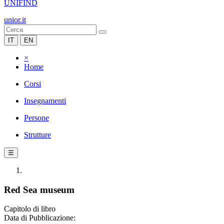
UNIFIND
unior.it
IT
EN
×
Home
Corsi
Insegnamenti
Persone
Strutture
☰
Red Sea museum
Capitolo di libro
Data di Pubblicazione: