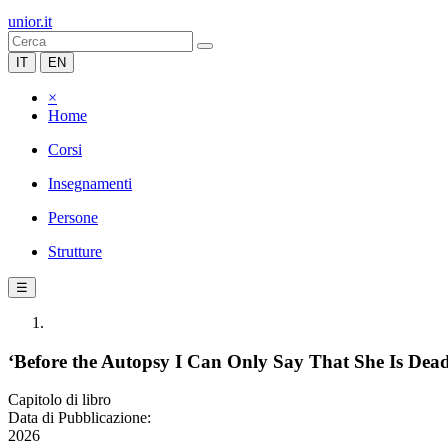
unior.it
IT
EN
×
Home
Corsi
Insegnamenti
Persone
Strutture
☰
‘Before the Autopsy I Can Only Say That She Is Dead
Capitolo di libro
Data di Pubblicazione:
2026