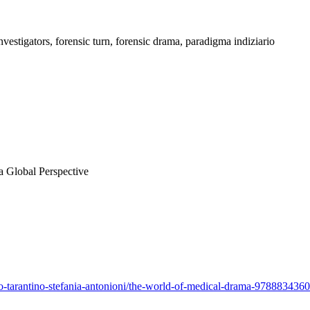
nvestigators, forensic turn, forensic drama, paradigma indiziario
a Global Perspective
eo-tarantino-stefania-antonioni/the-world-of-medical-drama-97888343