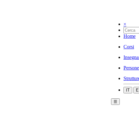
×
Home
Corsi
Insegna
Persone
Struttur
IT
E
☰