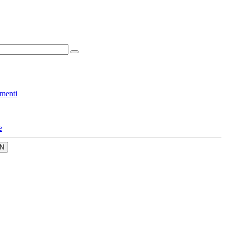
menti
e
N