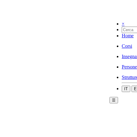
×
Home
Corsi
Insegna
Persone
Struttur
IT
E
☰