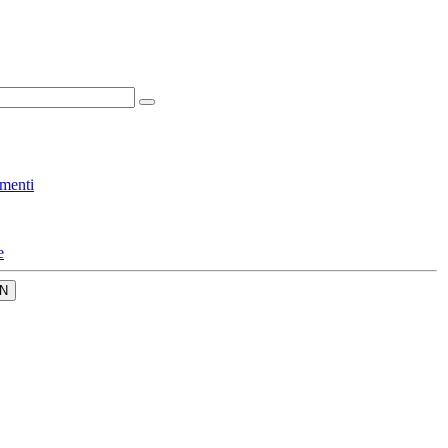
menti
e
N