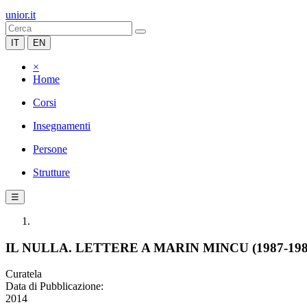
unior.it
IT
EN
×
Home
Corsi
Insegnamenti
Persone
Strutture
☰
IL NULLA. LETTERE A MARIN MINCU (1987-198
Curatela
Data di Pubblicazione:
2014