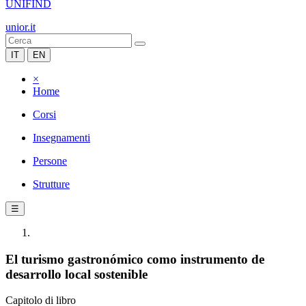
UNIFIND
unior.it
IT
EN
×
Home
Corsi
Insegnamenti
Persone
Strutture
☰
El turismo gastronómico como instrumento de
desarrollo local sostenible
Capitolo di libro