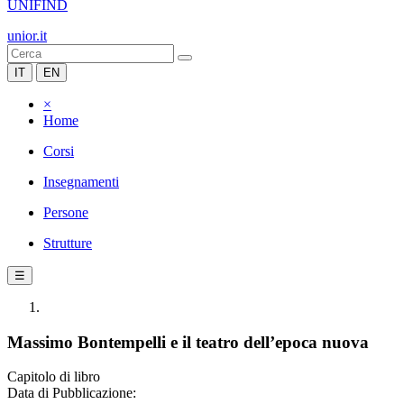
UNIFIND
unior.it
IT
EN
×
Home
Corsi
Insegnamenti
Persone
Strutture
☰
Massimo Bontempelli e il teatro dell’epoca nuova
Capitolo di libro
Data di Pubblicazione: