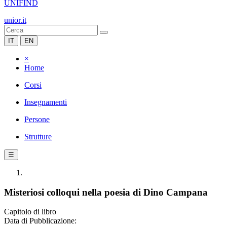
UNIFIND
unior.it
IT
EN
×
Home
Corsi
Insegnamenti
Persone
Strutture
☰
Misteriosi colloqui nella poesia di Dino Campana
Capitolo di libro
Data di Pubblicazione: