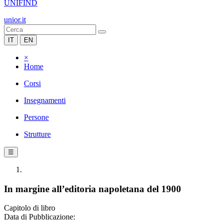
UNIFIND
unior.it
IT
EN
×
Home
Corsi
Insegnamenti
Persone
Strutture
☰
In margine all’editoria napoletana del 1900
Capitolo di libro
Data di Pubblicazione: