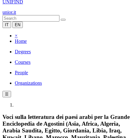
UNIFIND
unior.it
IT
EN
×
Home
Degrees
Courses
People
Organizations
☰
Voci sulla letteratura dei paesi arabi per la Grande
Enciclopedia de Agostini (Asia, Africa, Algeria,
Arabia Saudita, Egitto, Giordania, Libia, Iraq,
Kuwait, Libano, Marocco, Mauritania, Palestina,