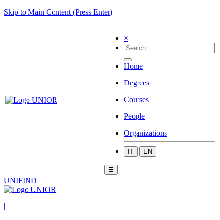
Skip to Main Content (Press Enter)
×
Home
Degrees
Courses
People
Organizations
IT
EN
☰
UNIFIND
|