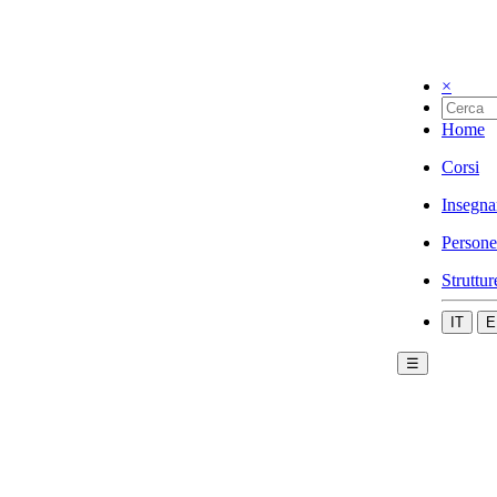
×
Home
Corsi
Insegna
Persone
Struttur
IT
E
☰