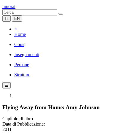
unior.it
IT
EN
×
Home
Corsi
Insegnamenti
Persone
Strutture
☰
Flying Away from Home: Amy Johnson
Capitolo di libro
Data di Pubblicazione:
2011