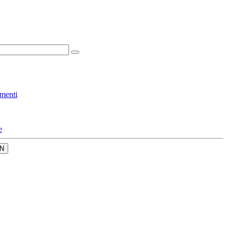
menti
e
N