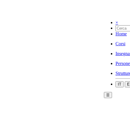
×
Home
Corsi
Insegna
Persone
Struttur
IT
E
☰