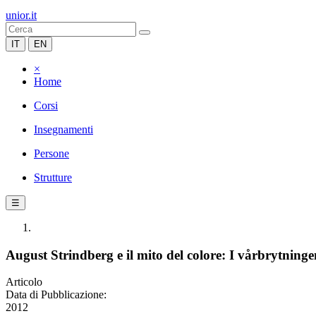
unior.it
IT
EN
×
Home
Corsi
Insegnamenti
Persone
Strutture
☰
August Strindberg e il mito del colore: I vårbrytninge
Articolo
Data di Pubblicazione:
2012