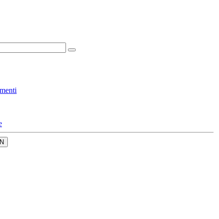
menti
e
N