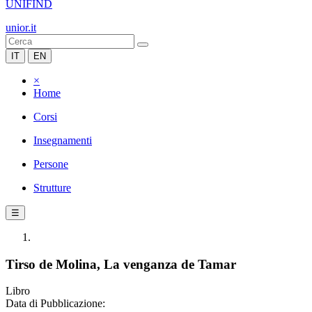
UNIFIND
unior.it
IT
EN
×
Home
Corsi
Insegnamenti
Persone
Strutture
☰
Tirso de Molina, La venganza de Tamar
Libro
Data di Pubblicazione: