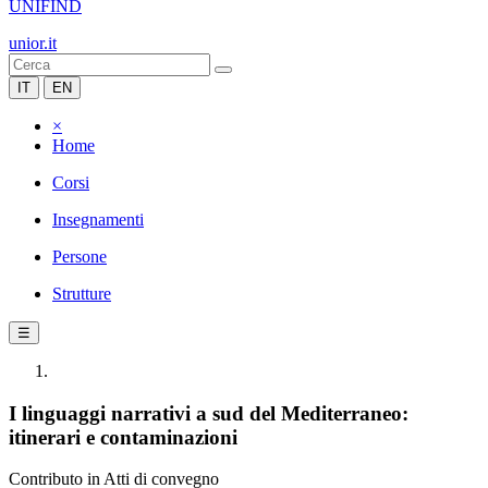
UNIFIND
unior.it
IT
EN
×
Home
Corsi
Insegnamenti
Persone
Strutture
☰
I linguaggi narrativi a sud del Mediterraneo:
itinerari e contaminazioni
Contributo in Atti di convegno