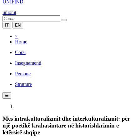
UNIFIND
unior.it
IT
EN
×
Home
Corsi
Insegnamenti
Persone
Strutture
☰
Mes intrakulturalizmit dhe interkulturalizmit: për
një poetikë krahasimtare në historishkrimin e
letërsisë shqipe