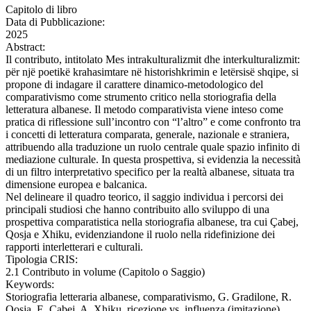
Capitolo di libro
Data di Pubblicazione:
2025
Abstract:
Il contributo, intitolato Mes intrakulturalizmit dhe interkulturalizmit:
për një poetikë krahasimtare në historishkrimin e letërsisë shqipe, si
propone di indagare il carattere dinamico-metodologico del
comparativismo come strumento critico nella storiografia della
letteratura albanese. Il metodo comparativista viene inteso come
pratica di riflessione sull’incontro con “l’altro” e come confronto tra
i concetti di letteratura comparata, generale, nazionale e straniera,
attribuendo alla traduzione un ruolo centrale quale spazio infinito di
mediazione culturale. In questa prospettiva, si evidenzia la necessità
di un filtro interpretativo specifico per la realtà albanese, situata tra
dimensione europea e balcanica.
Nel delineare il quadro teorico, il saggio individua i percorsi dei
principali studiosi che hanno contribuito allo sviluppo di una
prospettiva comparatistica nella storiografia albanese, tra cui Çabej,
Qosja e Xhiku, evidenziandone il ruolo nella ridefinizione dei
rapporti interletterari e culturali.
Tipologia CRIS:
2.1 Contributo in volume (Capitolo o Saggio)
Keywords:
Storiografia letteraria albanese, comparativismo, G. Gradilone, R.
Qosja, E. Cabej, A. Xhiku, ricezione vs. influenza (imitazione),