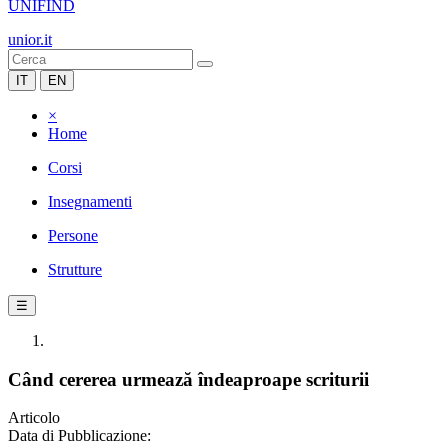
UNIFIND
unior.it
IT
EN
×
Home
Corsi
Insegnamenti
Persone
Strutture
☰
Când cererea urmează îndeaproape scriturii
Articolo
Data di Pubblicazione: