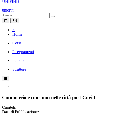
UNIFIND
unior.it
IT
EN
×
Home
Corsi
Insegnamenti
Persone
Strutture
☰
Commercio e consumo nelle città post-Covid
Curatela
Data di Pubblicazione: