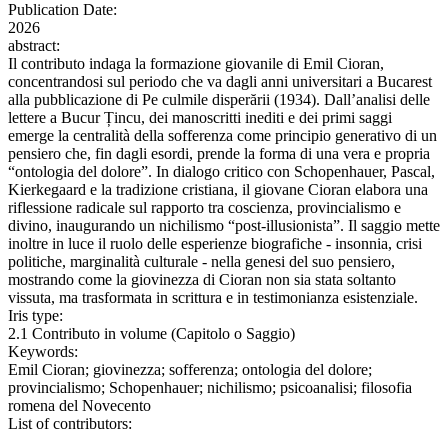
Publication Date:
2026
abstract:
Il contributo indaga la formazione giovanile di Emil Cioran,
concentrandosi sul periodo che va dagli anni universitari a Bucarest
alla pubblicazione di Pe culmile disperării (1934). Dall’analisi delle
lettere a Bucur Țincu, dei manoscritti inediti e dei primi saggi
emerge la centralità della sofferenza come principio generativo di un
pensiero che, fin dagli esordi, prende la forma di una vera e propria
“ontologia del dolore”. In dialogo critico con Schopenhauer, Pascal,
Kierkegaard e la tradizione cristiana, il giovane Cioran elabora una
riflessione radicale sul rapporto tra coscienza, provincialismo e
divino, inaugurando un nichilismo “post-illusionista”. Il saggio mette
inoltre in luce il ruolo delle esperienze biografiche - insonnia, crisi
politiche, marginalità culturale - nella genesi del suo pensiero,
mostrando come la giovinezza di Cioran non sia stata soltanto
vissuta, ma trasformata in scrittura e in testimonianza esistenziale.
Iris type:
2.1 Contributo in volume (Capitolo o Saggio)
Keywords:
Emil Cioran; giovinezza; sofferenza; ontologia del dolore;
provincialismo; Schopenhauer; nichilismo; psicoanalisi; filosofia
romena del Novecento
List of contributors: