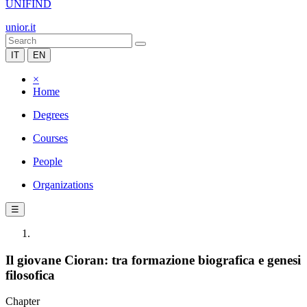
UNIFIND
unior.it
IT
EN
×
Home
Degrees
Courses
People
Organizations
☰
Il giovane Cioran: tra formazione biografica e genesi
filosofica
Chapter