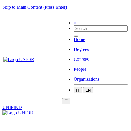
Skip to Main Content (Press Enter)
×
Home
Degrees
Courses
People
Organizations
IT
EN
☰
UNIFIND
|