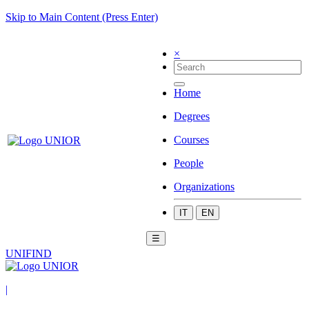
Skip to Main Content (Press Enter)
×
Home
Degrees
Courses
People
Organizations
IT
EN
☰
UNIFIND
|