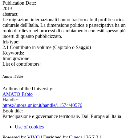
Publication Date:
2013
abstract:
Le migrazioni internazionali hanno trasformato il profilo socio-
culturale dell'Italia. La dimensione politica e partecipativa ha un
ruolo di rilievo nei processi di cambiamento con esiti spesso più
incerti di quanto pubblicizzato.
Iris type:
2.1 Contributo in volume (Capitolo o Saggio)
Keywords:
Immigrazione
List of contributors:
Amato, Fabio
Authors of the University:
AMATO Fabio
Handle:
https://unora.unior.it/handle/11574/40576
Book title:
Partecipazione e governance territoriale. Dall'Europa all'Italia
Use of cookies
Powered by
VIVO
| Designed by
Cineca
| 26.7.2.1