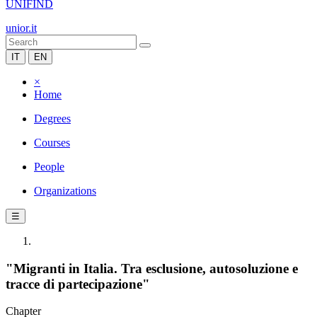
UNIFIND
unior.it
IT
EN
×
Home
Degrees
Courses
People
Organizations
☰
"Migranti in Italia. Tra esclusione, autosoluzione e
tracce di partecipazione"
Chapter