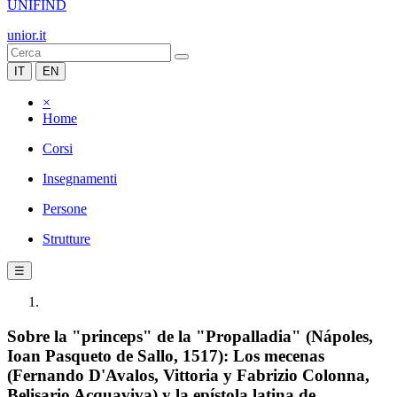
UNIFIND
unior.it
IT
EN
×
Home
Corsi
Insegnamenti
Persone
Strutture
☰
Sobre la "princeps" de la "Propalladia" (Nápoles,
Ioan Pasqueto de Sallo, 1517): Los mecenas
(Fernando D'Avalos, Vittoria y Fabrizio Colonna,
Belisario Acquaviva) y la epístola latina de