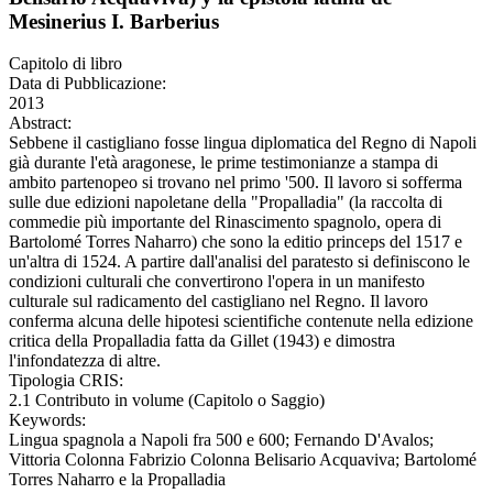
Mesinerius I. Barberius
Capitolo di libro
Data di Pubblicazione:
2013
Abstract:
Sebbene il castigliano fosse lingua diplomatica del Regno di Napoli
già durante l'età aragonese, le prime testimonianze a stampa di
ambito partenopeo si trovano nel primo '500. Il lavoro si sofferma
sulle due edizioni napoletane della "Propalladia" (la raccolta di
commedie più importante del Rinascimento spagnolo, opera di
Bartolomé Torres Naharro) che sono la editio princeps del 1517 e
un'altra di 1524. A partire dall'analisi del paratesto si definiscono le
condizioni culturali che convertirono l'opera in un manifesto
culturale sul radicamento del castigliano nel Regno. Il lavoro
conferma alcuna delle hipotesi scientifiche contenute nella edizione
critica della Propalladia fatta da Gillet (1943) e dimostra
l'infondatezza di altre.
Tipologia CRIS:
2.1 Contributo in volume (Capitolo o Saggio)
Keywords:
Lingua spagnola a Napoli fra 500 e 600; Fernando D'Avalos;
Vittoria Colonna Fabrizio Colonna Belisario Acquaviva; Bartolomé
Torres Naharro e la Propalladia