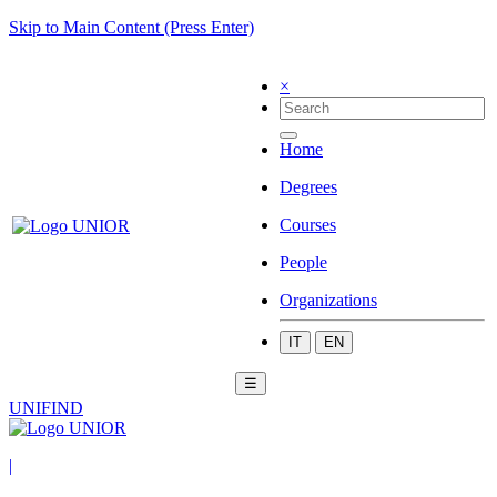
Skip to Main Content (Press Enter)
×
Home
Degrees
Courses
People
Organizations
IT
EN
☰
UNIFIND
|