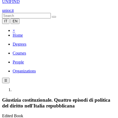
UNIFIND
unior.it
IT
EN
×
Home
Degrees
Courses
People
Organizations
☰
Giustizia costituzionale. Quattro episodi di politica
del diritto nell'Italia repubblicana
Edited Book