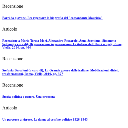
Recensione
Parri da giovane. Per ripensare la biografia del "comandante Maurizio"
Articolo
Recensione a Maria Teresa Mori, Alessandra Pescarolo, Anna Scattigno, Simonetta
Soldani (a cura di), Di generazione in generazione. Le italiane dall’Unità a oggi, Roma,
Viella, 2014, pp. 404
Recensione
Stefania Bartoloni (a cura di), La Grande guerra delle italiane. Mobilitazioni, diritti,
trasformazioni, Roma, Viella, 2016, pp. 377
Recensione
Storia politica e genere. Una proposta
Articolo
Un percorso a ritroso. Le donne al confino politico 1926-1943