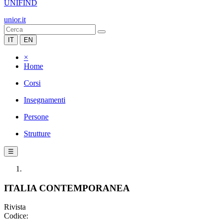
UNIFIND
unior.it
IT
EN
×
Home
Corsi
Insegnamenti
Persone
Strutture
☰
ITALIA CONTEMPORANEA
Rivista
Codice: