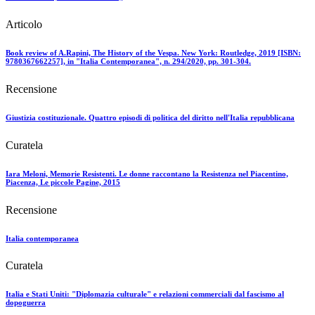
Articolo
Book review of A.Rapini, The History of the Vespa. New York: Routledge, 2019 [ISBN:
9780367662257], in "Italia Contemporanea", n. 294/2020, pp. 301-304.
Recensione
Giustizia costituzionale. Quattro episodi di politica del diritto nell'Italia repubblicana
Curatela
Iara Meloni, Memorie Resistenti. Le donne raccontano la Resistenza nel Piacentino,
Piacenza, Le piccole Pagine, 2015
Recensione
Italia contemporanea
Curatela
Italia e Stati Uniti: "Diplomazia culturale" e relazioni commerciali dal fascismo al
dopoguerra