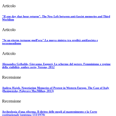
Articolo
"If one day that hour returns". The New Left between anti-fascist memories and Third
Worldism
Articolo
"Se un giorno tornasse quell'ora".La nuova sinistra tra eredità antifascista e
terzomondismo
Articolo
Alessandra Gribaldo, Giovanna Zapperi, Lo schermo del potere. Femminismo e regime
della visibilità, ombre corte, Verona, 2012
Recensione
Andrea Hajek, Negotiating Memories of Protest in Western Europe. The Case of Italy
(Basingstoke, Palgrave MacMillan, 2013)
Recensione
Archeologia d'una riforma. Il diritto delle mogli al mantenimento e la Corte
costituzionale (sentenza 133/1970)