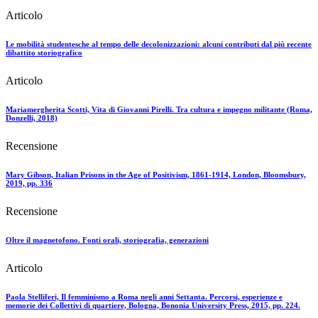
Articolo
Le mobilità studentesche al tempo delle decolonizzazioni: alcuni contributi dal più recente
dibattito storiografico
Articolo
Mariamergherita Scotti, Vita di Giovanni Pirelli. Tra cultura e impegno militante (Roma,
Donzelli, 2018)
Recensione
Mary Gibson, Italian Prisons in the Age of Positivism, 1861-1914, London, Bloomsbury,
2019, pp. 336
Recensione
Oltre il magnetofono. Fonti orali, storiografia, generazioni
Articolo
Paola Stelliferi, Il femminismo a Roma negli anni Settanta. Percorsi, esperienze e
memorie dei Collettivi di quartiere, Bologna, Bononia University Press, 2015, pp. 224.