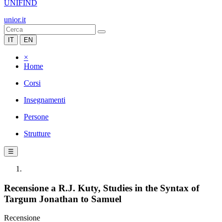
UNIFIND
unior.it
IT
EN
×
Home
Corsi
Insegnamenti
Persone
Strutture
☰
Recensione a R.J. Kuty, Studies in the Syntax of
Targum Jonathan to Samuel
Recensione