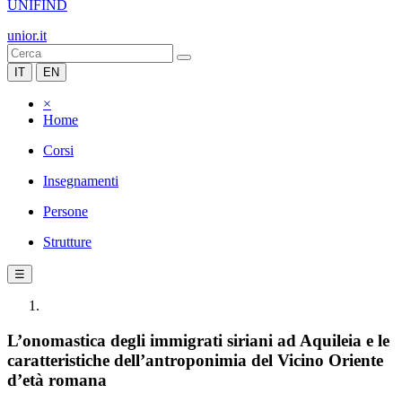
UNIFIND
unior.it
IT
EN
×
Home
Corsi
Insegnamenti
Persone
Strutture
☰
L’onomastica degli immigrati siriani ad Aquileia e le
caratteristiche dell’antroponimia del Vicino Oriente
d’età romana