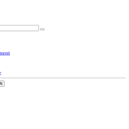
menti
e
N