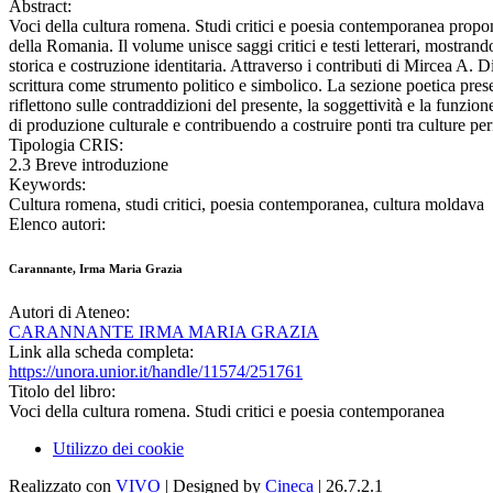
Abstract:
Voci della cultura romena. Studi critici e poesia contemporanea propon
della Romania. Il volume unisce saggi critici e testi letterari, mostran
storica e costruzione identitaria. Attraverso i contributi di Mircea A. D
scrittura come strumento politico e simbolico. La sezione poetica pr
riflettono sulle contraddizioni del presente, la soggettività e la funz
di produzione culturale e contribuendo a costruire ponti tra culture per
Tipologia CRIS:
2.3 Breve introduzione
Keywords:
Cultura romena, studi critici, poesia contemporanea, cultura moldava
Elenco autori:
Carannante, Irma Maria Grazia
Autori di Ateneo:
CARANNANTE IRMA MARIA GRAZIA
Link alla scheda completa:
https://unora.unior.it/handle/11574/251761
Titolo del libro:
Voci della cultura romena. Studi critici e poesia contemporanea
Utilizzo dei cookie
Realizzato con
VIVO
| Designed by
Cineca
| 26.7.2.1