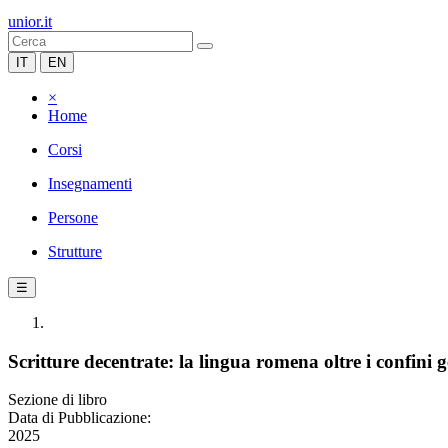
unior.it
IT
EN
×
Home
Corsi
Insegnamenti
Persone
Strutture
☰
Scritture decentrate: la lingua romena oltre i confini g
Sezione di libro
Data di Pubblicazione:
2025