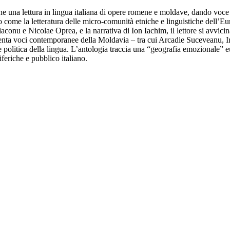
e una lettura in lingua italiana di opere romene e moldave, dando voce a 
do come la letteratura delle micro-comunità etniche e linguistiche dell’E
iaconu e Nicolae Oprea, e la narrativa di Ion Iachim, il lettore si avvici
esenta voci contemporanee della Moldavia – tra cui Arcadie Suceveanu, 
ione politica della lingua. L’antologia traccia una “geografia emozionale
iferiche e pubblico italiano.