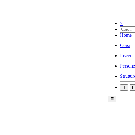
×
Home
Corsi
Insegna
Persone
Struttur
IT
E
☰