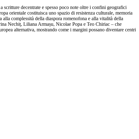
scritture decentrate e spesso poco note oltre i confini geografici
uropa orientale costituisca uno spazio di resistenza culturale, memoria
na alla complessità della diaspora romenofona e alla vitalità della
Irina Nechiț, Liliana Armașu, Nicolae Popa e Teo Chiriac – che
” europea alternativa, mostrando come i margini possano diventare centri